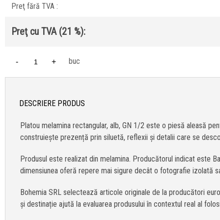
Preţ fără TVA :
Preţ cu TVA (21 %):
buc
-
+
DESCRIERE PRODUS
Platou melamina rectangular, alb, GN 1/2 este o piesă aleasă pent
construiește prezență prin siluetă, reflexii și detalii care se desc
Produsul este realizat din melamina. Producătorul indicat este Bac
dimensiunea oferă repere mai sigure decât o fotografie izolată 
Bohemia SRL selectează articole originale de la producători europ
și destinație ajută la evaluarea produsului în contextul real al fol