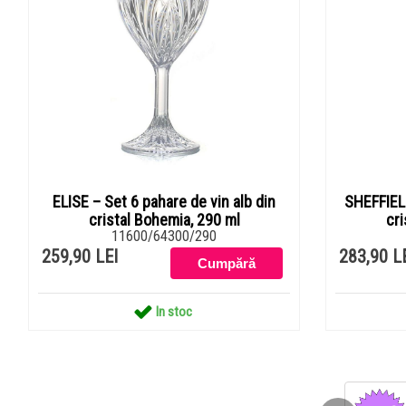
ELISE – Set 6 pahare de vin alb din
SHEFFIELD
cristal Bohemia, 290 ml
cri
11600/64300/290
259,90 LEI
283,90 L
In stoc