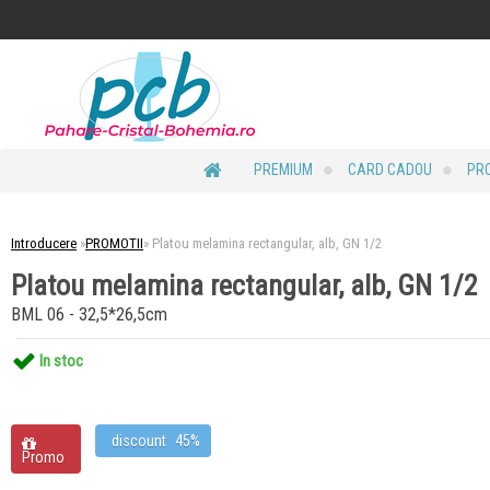
PREMIUM
CARD CADOU
PRO
Introducere
»
PROMOTII
»
Platou melamina rectangular, alb, GN 1/2
Platou melamina rectangular, alb, GN 1/2
BML 06 - 32,5*26,5cm
In stoc
discount
45%
Promo