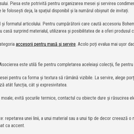
sului. Piesa este potrivită pentru organizarea mesei și servirea condimen
 folosești deja, la spațiul disponibil și la numărul obișnuit de invitați.
l și formatul articolului. Pentru cumpărătorii care caută accesoriu Bohemi
casă surprind materialul, utilizarea și posibilitatea de a oferi produsul c
categoria
accesorii pentru masă și servire
. Acolo poți evalua mai ușor da
 Asocierea este utilă fie pentru completarea aceleiași colecții, fie pentru c
l piesei pentru ca forma și textura să rămână vizibile. La servire, alege 
ă atât funcția, cât și expresivitatea.
 moale; evită șocurile termice, contactul cu obiecte dure și răsucirea el
te: repetarea unei linii, a unui material sau a unui tip de decor creează
nat ca accent.