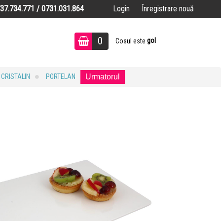
737.734.771 / 0731.031.864
Login
Înregistrare nouă
0
gol
Cosul este
CRISTALIN
PORTELAN
Urmatorul