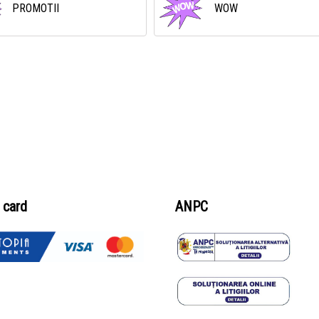
PROMOTII
WOW
 card
ANPC