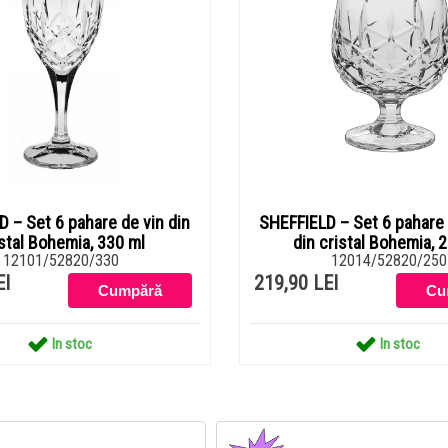
 – Set 6 pahare de vin din
SHEFFIELD – Set 6 pahare
stal Bohemia, 330 ml
din cristal Bohemia, 
12101/52820/330
12014/52820/250
EI
219,90 LEI
In stoc
In stoc