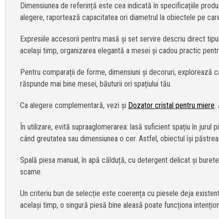
Dimensiunea de referință este cea indicată în specificațiile produ
alegere, raportează capacitatea ori diametrul la obiectele pe care le
Expresiile accesorii pentru masă și set servire descriu direct tipu
același timp, organizarea elegantă a mesei și cadou practic pentru 
Pentru comparații de forme, dimensiuni și decoruri, explorează 
răspunde mai bine mesei, băuturii ori spațiului tău.
Ca alegere complementară, vezi și
Dozator cristal pentru miere
.
În utilizare, evită supraaglomerarea: lasă suficient spațiu în juru
când greutatea sau dimensiunea o cer. Astfel, obiectul își păstreaz
Spală piesa manual, în apă călduță, cu detergent delicat și burete
scame.
Un criteriu bun de selecție este coerența cu piesele deja existen
același timp, o singură piesă bine aleasă poate funcționa intențio