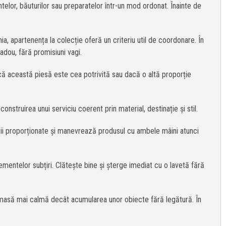
telor, băuturilor sau preparatelor într-un mod ordonat. Înainte de
a, apartenența la colecție oferă un criteriu util de coordonare. În
adou, fără promisiuni vagi.
că această piesă este cea potrivită sau dacă o altă proporție
onstruirea unui serviciu coerent prin material, destinație și stil.
porții proporționate și manevrează produsul cu ambele mâini atunci
ementelor subțiri. Clătește bine și șterge imediat cu o lavetă fără
 o masă mai calmă decât acumularea unor obiecte fără legătură. În