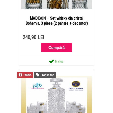
MADISON – Set whisky din cristal
Bohemia, 3 piese (2 pahare + decantor)
240,90 LEI
In stoc
Promo
Produs top