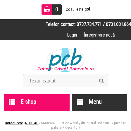
0
gol
Cosul este
Telefon contact: 0737.734.771 / 0731.031.864
Login
Înregistrare nouă
E-shop
Menu
Introducere
»
NOUTATI
»
MADISON – Set de whisky din cristal Bohemia, 7 piese (6
pahare + decantor)