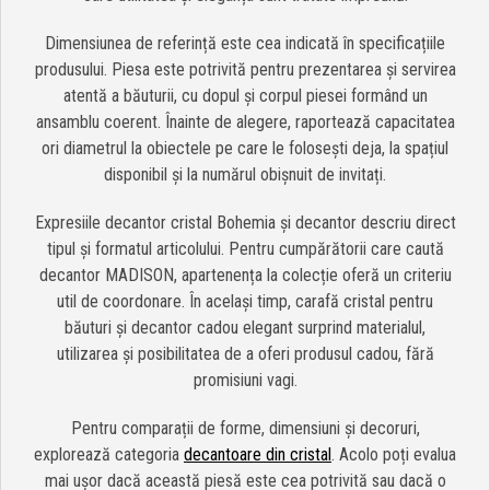
Dimensiunea de referință este cea indicată în specificațiile
produsului. Piesa este potrivită pentru prezentarea și servirea
atentă a băuturii, cu dopul și corpul piesei formând un
ansamblu coerent. Înainte de alegere, raportează capacitatea
ori diametrul la obiectele pe care le folosești deja, la spațiul
disponibil și la numărul obișnuit de invitați.
Expresiile decantor cristal Bohemia și decantor descriu direct
tipul și formatul articolului. Pentru cumpărătorii care caută
decantor MADISON, apartenența la colecție oferă un criteriu
util de coordonare. În același timp, carafă cristal pentru
băuturi și decantor cadou elegant surprind materialul,
utilizarea și posibilitatea de a oferi produsul cadou, fără
promisiuni vagi.
Pentru comparații de forme, dimensiuni și decoruri,
explorează categoria
decantoare din cristal
. Acolo poți evalua
mai ușor dacă această piesă este cea potrivită sau dacă o