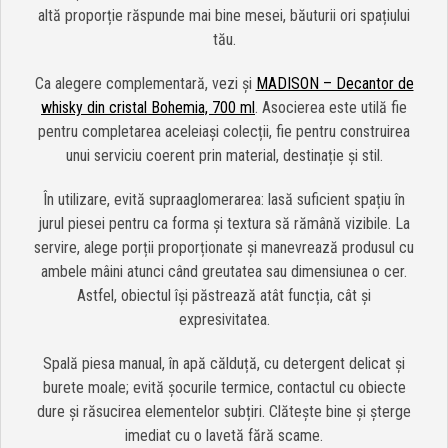
altă proporție răspunde mai bine mesei, băuturii ori spațiului
tău.
Ca alegere complementară, vezi și
MADISON – Decantor de
whisky din cristal Bohemia, 700 ml
. Asocierea este utilă fie
pentru completarea aceleiași colecții, fie pentru construirea
unui serviciu coerent prin material, destinație și stil.
În utilizare, evită supraaglomerarea: lasă suficient spațiu în
jurul piesei pentru ca forma și textura să rămână vizibile. La
servire, alege porții proporționate și manevrează produsul cu
ambele mâini atunci când greutatea sau dimensiunea o cer.
Astfel, obiectul își păstrează atât funcția, cât și
expresivitatea.
Spală piesa manual, în apă călduță, cu detergent delicat și
burete moale; evită șocurile termice, contactul cu obiecte
dure și răsucirea elementelor subțiri. Clătește bine și șterge
imediat cu o lavetă fără scame.