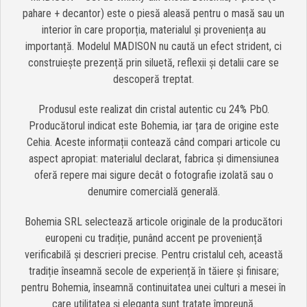
pahare + decantor) este o piesă aleasă pentru o masă sau un
interior în care proporția, materialul și proveniența au
importanță. Modelul MADISON nu caută un efect strident, ci
construiește prezență prin siluetă, reflexii și detalii care se
descoperă treptat.
Produsul este realizat din cristal autentic cu 24% PbO.
Producătorul indicat este Bohemia, iar țara de origine este
Cehia. Aceste informații contează când compari articole cu
aspect apropiat: materialul declarat, fabrica și dimensiunea
oferă repere mai sigure decât o fotografie izolată sau o
denumire comercială generală.
Bohemia SRL selectează articole originale de la producători
europeni cu tradiție, punând accent pe proveniență
verificabilă și descrieri precise. Pentru cristalul ceh, această
tradiție înseamnă secole de experiență în tăiere și finisare;
pentru Bohemia, înseamnă continuitatea unei culturi a mesei în
care utilitatea și eleganța sunt tratate împreună.