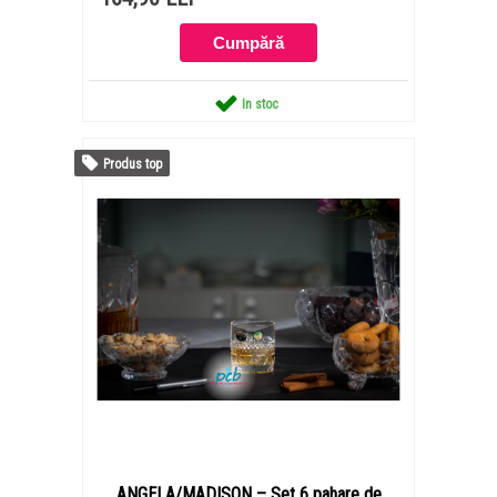
In stoc
Produs top
ANGELA/MADISON – Set 6 pahare de