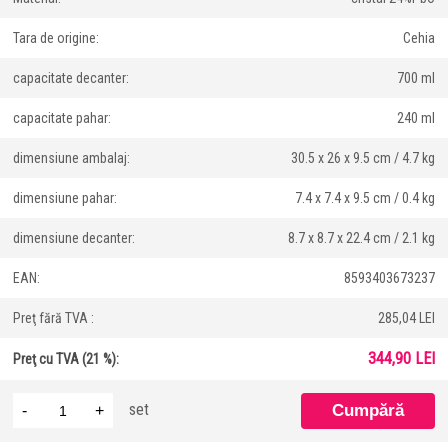
Tara de origine:
Cehia
capacitate decanter:
700 ml
capacitate pahar:
240 ml
dimensiune ambalaj:
30.5 x 26 x 9.5 cm / 4.7 kg
dimensiune pahar:
7.4 x 7.4 x 9.5 cm / 0.4 kg
dimensiune decanter:
8.7 x 8.7 x 22.4 cm / 2.1 kg
EAN:
8593403673237
Preţ fără TVA :
285,04 LEI
344,90 LEI
Preţ cu TVA (21 %):
set
-
+