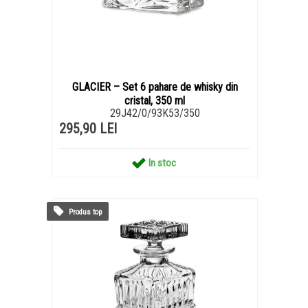
GLACIER – Set 6 pahare de whisky din
cristal, 350 ml
29J42/0/93K53/350
295,90 LEI
In stoc
Produs top