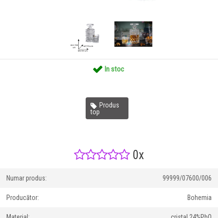
In stoc
Produs
top
0x
Numar produs:
99999/07600/006
Producător:
Bohemia
Material:
cristal 24%PbO