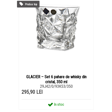
Produs top
GLACIER – Set 6 pahare de whisky din
cristal, 350 ml
29J42/0/93K53/350
295,90 LEI
In stoc