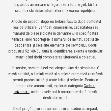
lux, cadou aniversare și fagure rama foto argint, fără a
sacrifica claritatea informației în favoarea repetițiilor.
Dincolo de aspect, alegerea trebuie făcută după contextul
real de utilizare. Verificați dimensiunile, capacitatea sau
numărul de piese indicate în denumire și în specificațiile
tehnice, apoi raportați-le la numărul de invitați, spațiul de
depozitare și celelalte elemente ale serviciului. Codul
produsului 52148/5L ajută la identificarea exactă a modelului
atunci când doriți completarea ulterioară a colecției.
În servire, rezultatul cel mai elegant vine din simplitate. O
masă aerisită, o lumină caldă și o paletă cromatică restrânsă
permit produsului să-și arate liniile și reflexiile. Pentru o
compoziție armonioasă, explorați categoria
Cadouri
aniversare
, unde piesele pot fi comparate după formă,
destinație și stil.
Dacă pregătiți un set complet sau un cadou cu impact,