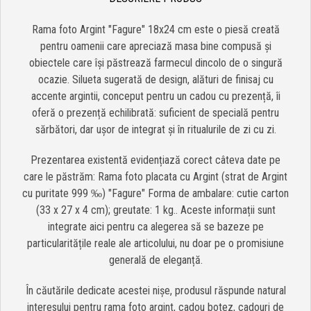
Rama foto Argint "Fagure" 18x24 cm este o piesă creată
pentru oamenii care apreciază masa bine compusă și
obiectele care își păstrează farmecul dincolo de o singură
ocazie. Silueta sugerată de design, alături de finisaj cu
accente argintii, conceput pentru un cadou cu prezență, îi
oferă o prezență echilibrată: suficient de specială pentru
sărbători, dar ușor de integrat și în ritualurile de zi cu zi.
Prezentarea existentă evidențiază corect câteva date pe
care le păstrăm: Rama foto placata cu Argint (strat de Argint
cu puritate 999 ‰) "Fagure" Forma de ambalare: cutie carton
(33 x 27 x 4 cm); greutate: 1 kg.. Aceste informații sunt
integrate aici pentru ca alegerea să se bazeze pe
particularitățile reale ale articolului, nu doar pe o promisiune
generală de eleganță.
În căutările dedicate acestei nișe, produsul răspunde natural
interesului pentru rama foto argint, cadou botez, cadouri de