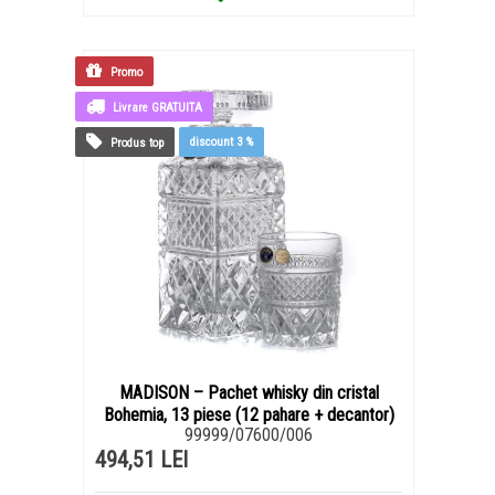
Promo
Livrare GRATUITA
discount
3 %
Produs top
MADISON – Pachet whisky din cristal
Bohemia, 13 piese (12 pahare + decantor)
99999/07600/006
494,51 LEI