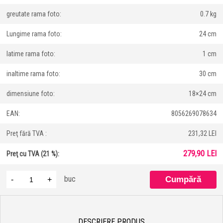
greutate rama foto:
0.7 kg
Lungime rama foto:
24 cm
latime rama foto:
1 cm
inaltime rama foto:
30 cm
dimensiune foto:
18×24 cm
EAN:
8056269078634
Preţ fără TVA :
231,32 LEI
279,90 LEI
Preţ cu TVA (21 %):
buc
-
+
DESCRIERE PRODUS