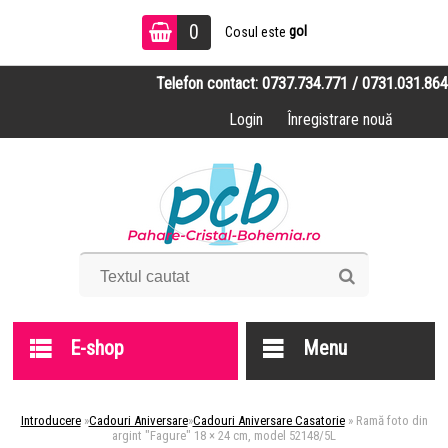
0
gol
Cosul este
Telefon contact: 0737.734.771 / 0731.031.864
Login
Înregistrare nouă
E-shop
Menu
Introducere
»
Cadouri Aniversare
»
Cadouri Aniversare Casatorie
»
Ramă foto din
argint "Fagure" 18 × 24 cm, model 52148/5L