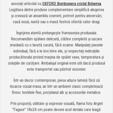
asociați articolul cu
OXFORD Bomboniera cristal Bohemia
.
Legătura dintre produse complementare simplifică alegerea
și creează un ansamblu coerent, potrivit pentru aniversări,
casă nouă, nuntă sau o masă festivă oferită celor dragi.
Îngrijirea atentă prelungește frumusețea produsului.
Recomandăm spălare delicată, clătire completă și uscare
imediată cu o lavetă curată, fără scame. Manipulați piesele
individual, fără a le lovi între ele, și respectați indicațiile
producătorului privind mașina de spălat vase, temperatura și
soluțiile de curățare. Ambalajul original este util dacă produsul
este transportat sau păstrat sezonier.
Într-un decor contemporan, piesa aduce lumină fără să
încarce vizual masa, iar într-un ambient clasic completează
firesc textilele fine, porțelanul alb și accesoriile metalice.
Prin proporții, utilitate și expresie vizuală, Rama foto Argint
"Fagure" 18x24 cm poate deveni acel detaliu care leagă