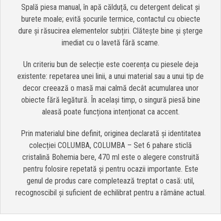
Spală piesa manual, în apă călduță, cu detergent delicat și
burete moale; evită șocurile termice, contactul cu obiecte
dure și răsucirea elementelor subțiri. Clătește bine și șterge
imediat cu o lavetă fără scame.
Un criteriu bun de selecție este coerența cu piesele deja
existente: repetarea unei linii, a unui material sau a unui tip de
decor creează o masă mai calmă decât acumularea unor
obiecte fără legătură. În același timp, o singură piesă bine
aleasă poate funcționa intenționat ca accent.
Prin materialul bine definit, originea declarată și identitatea
colecției COLUMBA, COLUMBA – Set 6 pahare sticlă
cristalină Bohemia bere, 470 ml este o alegere construită
pentru folosire repetată și pentru ocazii importante. Este
genul de produs care completează treptat o casă: util,
recognoscibil și suficient de echilibrat pentru a rămâne actual.