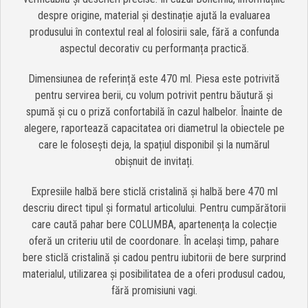
despre origine, material și destinație ajută la evaluarea
produsului în contextul real al folosirii sale, fără a confunda
aspectul decorativ cu performanța practică.
Dimensiunea de referință este 470 ml. Piesa este potrivită
pentru servirea berii, cu volum potrivit pentru băutură și
spumă și cu o priză confortabilă în cazul halbelor. Înainte de
alegere, raportează capacitatea ori diametrul la obiectele pe
care le folosești deja, la spațiul disponibil și la numărul
obișnuit de invitați.
Expresiile halbă bere sticlă cristalină și halbă bere 470 ml
descriu direct tipul și formatul articolului. Pentru cumpărătorii
care caută pahar bere COLUMBA, apartenența la colecție
oferă un criteriu util de coordonare. În același timp, pahare
bere sticlă cristalină și cadou pentru iubitorii de bere surprind
materialul, utilizarea și posibilitatea de a oferi produsul cadou,
fără promisiuni vagi.