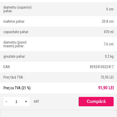
diametru (superior)
6 cm
pahar:
inaltime pahar:
20.8 cm
capacitate pahar:
470 ml
diametru (punct
7.6 cm
maxim) pahar:
greutate pahar:
0.2 kg
EAN:
8593410022417
Preţ fără TVA :
75,95 LEI
91,90 LEI
Preţ cu TVA (21 %):
set
-
+