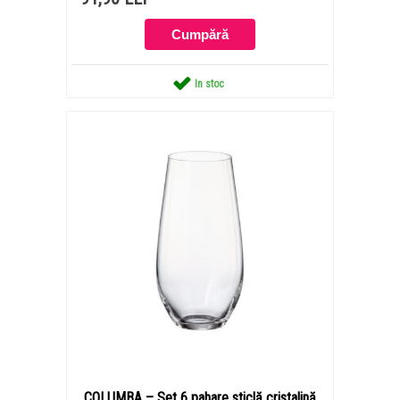
In stoc
COLUMBA – Set 6 pahare sticlă cristalină