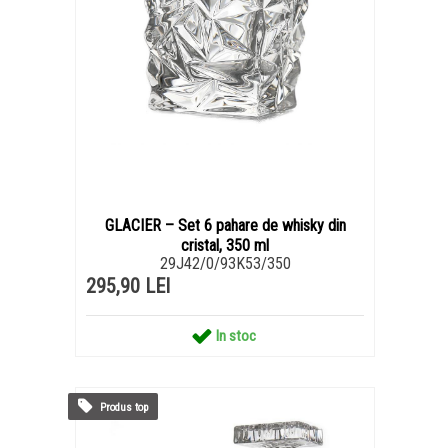
GLACIER – Set 6 pahare de whisky din
cristal, 350 ml
29J42/0/93K53/350
295,90 LEI
In stoc
Produs top