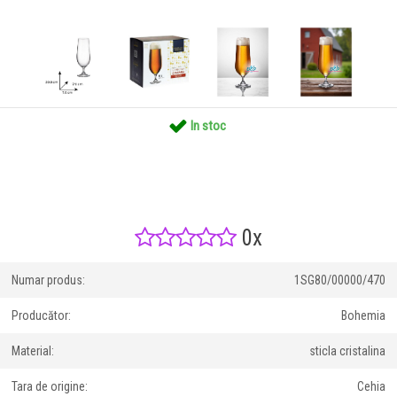
In stoc
0x
Numar produs:
1SG80/00000/470
Producător:
Bohemia
Material:
sticla cristalina
Tara de origine:
Cehia