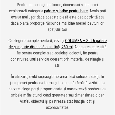
Pentru comparații de forme, dimensiuni și decoruri,
explorează categoria
pahare și halbe pentru bere
. Acolo poți
evalua mai ușor dacă această piesă este cea potrivită sau
dacă o altă proporție răspunde mai bine mesei, băuturii ori
spațiului tău.
Ca alegere complementară, vezi și
COLUMBA – Set 6 pahare
de șampanie din sticlă cristalină, 260 ml
. Asocierea este utilă
fie pentru completarea aceleiași colecții, fie pentru
construirea unui serviciu coerent prin material, destinație și
stil.
În utilizare, evită supraaglomerarea: lasă suficient spațiu în
jurul piesei pentru ca forma și textura să rămână vizibile. La
servire, alege porții proporționate și manevrează produsul cu
ambele mâini atunci când greutatea sau dimensiunea o cer.
Astfel, obiectul își păstrează atât funcția, cât și
expresivitatea.