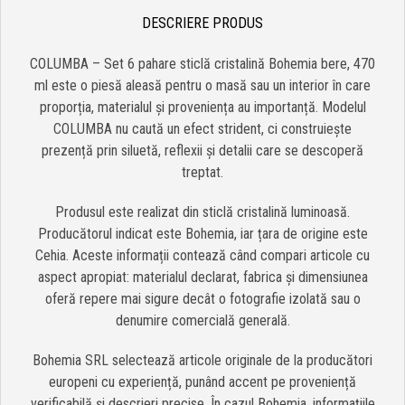
DESCRIERE PRODUS
COLUMBA – Set 6 pahare sticlă cristalină Bohemia bere, 470
ml este o piesă aleasă pentru o masă sau un interior în care
proporția, materialul și proveniența au importanță. Modelul
COLUMBA nu caută un efect strident, ci construiește
prezență prin siluetă, reflexii și detalii care se descoperă
treptat.
Produsul este realizat din sticlă cristalină luminoasă.
Producătorul indicat este Bohemia, iar țara de origine este
Cehia. Aceste informații contează când compari articole cu
aspect apropiat: materialul declarat, fabrica și dimensiunea
oferă repere mai sigure decât o fotografie izolată sau o
denumire comercială generală.
Bohemia SRL selectează articole originale de la producători
europeni cu experiență, punând accent pe proveniență
verificabilă și descrieri precise. În cazul Bohemia, informațiile