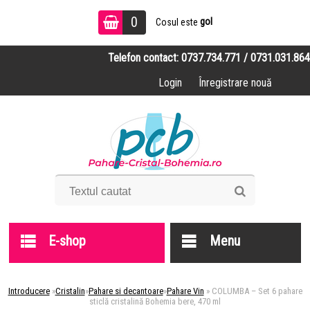
0
gol
Cosul este
Telefon contact: 0737.734.771 / 0731.031.864
Login
Înregistrare nouă
E-shop
Menu
Introducere
»
Cristalin
»
Pahare si decantoare
»
Pahare Vin
»
COLUMBA – Set 6 pahare
sticlă cristalină Bohemia bere, 470 ml