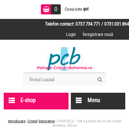
0
gol
Cosul este
Telefon contact: 0737.734.771 / 0731.031.864
Login
Înregistrare nouă
E-shop
Menu
Introducere
»
Cristal
»
Decorative
»
SHEFFIELD – Set 6 pahare de vin din cristal
Bohemia, 330 ml