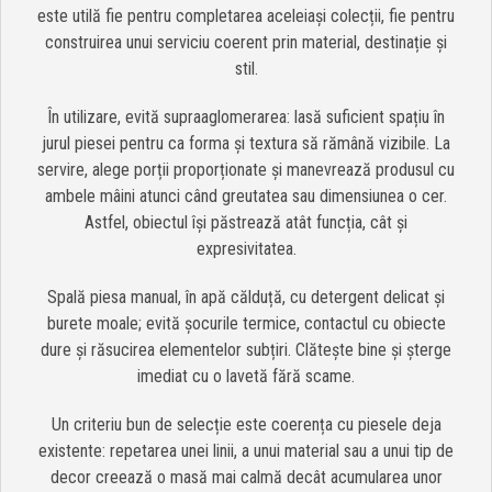
este utilă fie pentru completarea aceleiași colecții, fie pentru
construirea unui serviciu coerent prin material, destinație și
stil.
În utilizare, evită supraaglomerarea: lasă suficient spațiu în
jurul piesei pentru ca forma și textura să rămână vizibile. La
servire, alege porții proporționate și manevrează produsul cu
ambele mâini atunci când greutatea sau dimensiunea o cer.
Astfel, obiectul își păstrează atât funcția, cât și
expresivitatea.
Spală piesa manual, în apă călduță, cu detergent delicat și
burete moale; evită șocurile termice, contactul cu obiecte
dure și răsucirea elementelor subțiri. Clătește bine și șterge
imediat cu o lavetă fără scame.
Un criteriu bun de selecție este coerența cu piesele deja
existente: repetarea unei linii, a unui material sau a unui tip de
decor creează o masă mai calmă decât acumularea unor