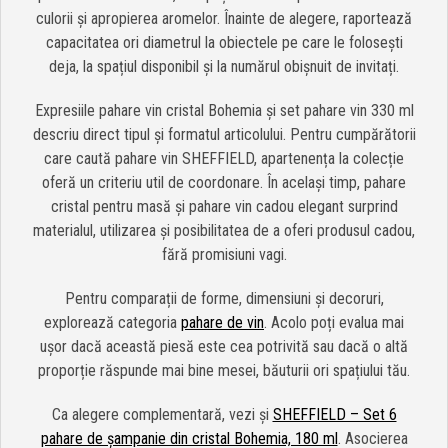
culorii și apropierea aromelor. Înainte de alegere, raportează
capacitatea ori diametrul la obiectele pe care le folosești
deja, la spațiul disponibil și la numărul obișnuit de invitați.
Expresiile pahare vin cristal Bohemia și set pahare vin 330 ml
descriu direct tipul și formatul articolului. Pentru cumpărătorii
care caută pahare vin SHEFFIELD, apartenența la colecție
oferă un criteriu util de coordonare. În același timp, pahare
cristal pentru masă și pahare vin cadou elegant surprind
materialul, utilizarea și posibilitatea de a oferi produsul cadou,
fără promisiuni vagi.
Pentru comparații de forme, dimensiuni și decoruri,
explorează categoria
pahare de vin
. Acolo poți evalua mai
ușor dacă această piesă este cea potrivită sau dacă o altă
proporție răspunde mai bine mesei, băuturii ori spațiului tău.
Ca alegere complementară, vezi și
SHEFFIELD – Set 6
pahare de șampanie din cristal Bohemia, 180 ml
. Asocierea