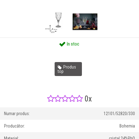
In stoc
Produs
top
0x
Numar produs:
12101/52820/330
Producător:
Bohemia
Material:
cristal 24%PbO