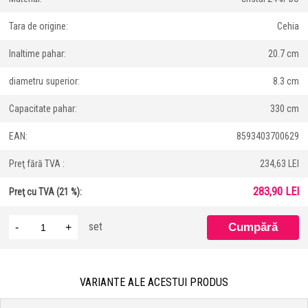
Tara de origine:
Cehia
Inaltime pahar:
20.7 cm
diametru superior:
8.3 cm
Capacitate pahar:
330 cm
EAN:
8593403700629
Preţ fără TVA :
234,63 LEI
283,90 LEI
Preţ cu TVA (21 %):
set
-
+
VARIANTE ALE ACESTUI PRODUS