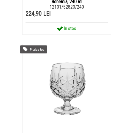
Bohemia, 240 ml
12101/52820/240
224,90 LEI
In stoc
Produs top