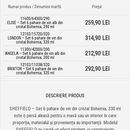
Numar produs / Denumire marfă:
Preţul:
11600/64300/290
259,90 LEI
ELISE – Set 6 pahare de vin alb din
cristal Bohemia, 290 ml
12102/15720/320
314,90 LEI
LONDON – Set 6 pahare de vin din
cristal Bohemia, 320 ml
11300/42000/200
212,90 LEI
ANGELA – Set 6 pahare de vin alb din
cristal Bohemia, 200 ml
12102/11038/320
292,90 LEI
BRIXTON – Set 6 pahare de vin din
cristal Bohemia, 320 ml
DESCRIERE PRODUS
SHEFFIELD – Set 6 pahare de vin din cristal Bohemia, 330 ml
este o piesă aleasă pentru o masă sau un interior în care
proporția, materialul și proveniența au importanță. Modelul
SHEFFIELD nu caută un efect strident, ci construiește