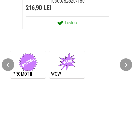
10900/52820/180
216,90 LEI
In stoc
PROMOTII
WOW