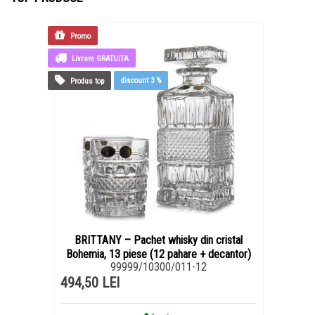
Promo
Livrare GRATUITA
discount
3 %
Produs top
BRITTANY – Pachet whisky din cristal
Bohemia, 13 piese (12 pahare + decantor)
99999/10300/011-12
494,50 LEI