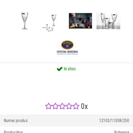
In stoc
0x
Numar produs:
12102/11038/250
Producător:
Bohemia