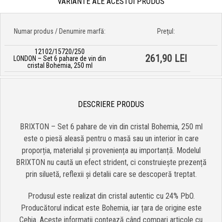
VARIANTE ALE ACESTUI PRODUS
Numar produs / Denumire marfă:
Preţul:
12102/15720/250
261,90 LEI
LONDON – Set 6 pahare de vin din
cristal Bohemia, 250 ml
DESCRIERE PRODUS
BRIXTON – Set 6 pahare de vin din cristal Bohemia, 250 ml
este o piesă aleasă pentru o masă sau un interior în care
proporția, materialul și proveniența au importanță. Modelul
BRIXTON nu caută un efect strident, ci construiește prezență
prin siluetă, reflexii și detalii care se descoperă treptat.
Produsul este realizat din cristal autentic cu 24% PbO.
Producătorul indicat este Bohemia, iar țara de origine este
Cehia. Aceste informații contează când compari articole cu