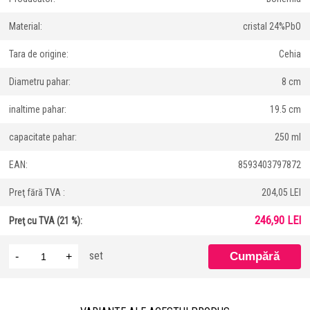
Material:
cristal 24%PbO
Tara de origine:
Cehia
Diametru pahar:
8 cm
inaltime pahar:
19.5 cm
capacitate pahar:
250 ml
EAN:
8593403797872
Preţ fără TVA :
204,05 LEI
246,90 LEI
Preţ cu TVA (21 %):
set
-
+