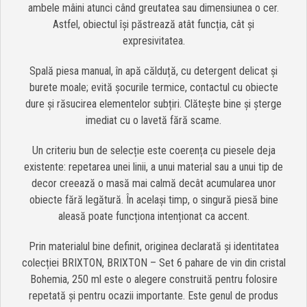
ambele mâini atunci când greutatea sau dimensiunea o cer.
Astfel, obiectul își păstrează atât funcția, cât și
expresivitatea.
Spală piesa manual, în apă călduță, cu detergent delicat și
burete moale; evită șocurile termice, contactul cu obiecte
dure și răsucirea elementelor subțiri. Clătește bine și șterge
imediat cu o lavetă fără scame.
Un criteriu bun de selecție este coerența cu piesele deja
existente: repetarea unei linii, a unui material sau a unui tip de
decor creează o masă mai calmă decât acumularea unor
obiecte fără legătură. În același timp, o singură piesă bine
aleasă poate funcționa intenționat ca accent.
Prin materialul bine definit, originea declarată și identitatea
colecției BRIXTON, BRIXTON – Set 6 pahare de vin din cristal
Bohemia, 250 ml este o alegere construită pentru folosire
repetată și pentru ocazii importante. Este genul de produs