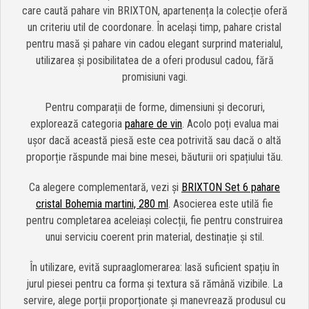
care caută pahare vin BRIXTON, apartenența la colecție oferă
un criteriu util de coordonare. În același timp, pahare cristal
pentru masă și pahare vin cadou elegant surprind materialul,
utilizarea și posibilitatea de a oferi produsul cadou, fără
promisiuni vagi.
Pentru comparații de forme, dimensiuni și decoruri,
explorează categoria
pahare de vin
. Acolo poți evalua mai
ușor dacă această piesă este cea potrivită sau dacă o altă
proporție răspunde mai bine mesei, băuturii ori spațiului tău.
Ca alegere complementară, vezi și
BRIXTON Set 6 pahare
cristal Bohemia martini, 280 ml
. Asocierea este utilă fie
pentru completarea aceleiași colecții, fie pentru construirea
unui serviciu coerent prin material, destinație și stil.
În utilizare, evită supraaglomerarea: lasă suficient spațiu în
jurul piesei pentru ca forma și textura să rămână vizibile. La
servire, alege porții proporționate și manevrează produsul cu