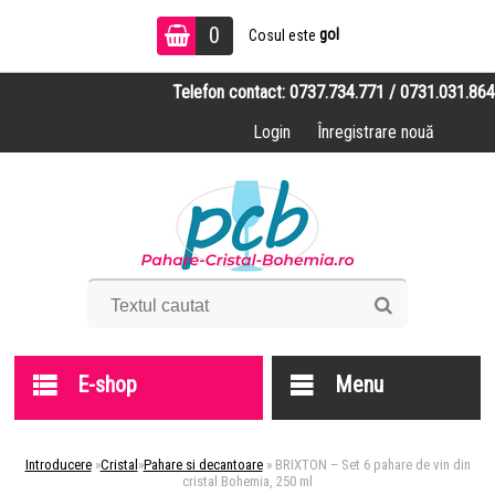
0
gol
Cosul este
Telefon contact: 0737.734.771 / 0731.031.864
Login
Înregistrare nouă
E-shop
Menu
Introducere
»
Cristal
»
Pahare si decantoare
»
BRIXTON – Set 6 pahare de vin din
cristal Bohemia, 250 ml