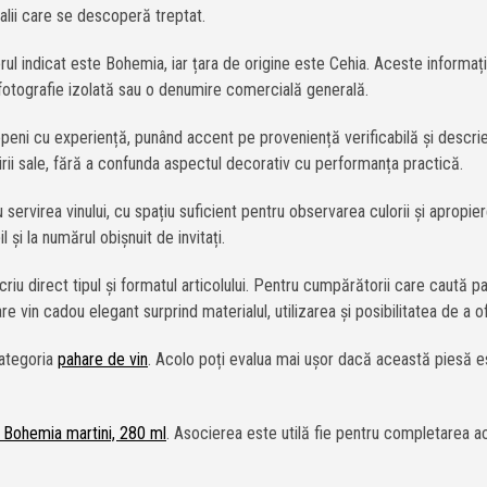
etalii care se descoperă treptat.
rul indicat este Bohemia, iar țara de origine este Cehia. Aceste informaț
 fotografie izolată sau o denumire comercială generală.
eni cu experiență, punând accent pe proveniență verificabilă și descrieri
osirii sale, fără a confunda aspectul decorativ cu performanța practică.
servirea vinului, cu spațiu suficient pentru observarea culorii și apropie
l și la numărul obișnuit de invitați.
riu direct tipul și formatul articolului. Pentru cumpărătorii care caută p
e vin cadou elegant surprind materialul, utilizarea și posibilitatea de a o
categoria
pahare de vin
. Acolo poți evalua mai ușor dacă această piesă e
 Bohemia martini, 280 ml
. Asocierea este utilă fie pentru completarea ace