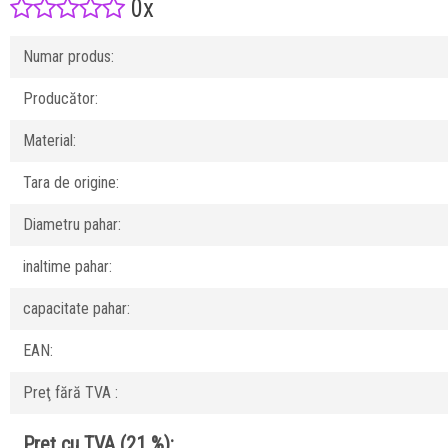
0x
Numar produs:
Producător:
Material:
Tara de origine:
Diametru pahar:
inaltime pahar:
capacitate pahar:
EAN:
Preţ fără TVA :
Preţ cu TVA (21 %):