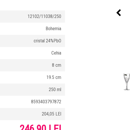
12102/11038/250
Bohemia
cristal 24%PbO
Cehia
8 cm
19.5 cm
250 ml
8593403797872
204,05 LEI
246,90 LEI