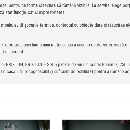
l piesei pentru ca forma și textura să rămână vizibile. La servire, alege 
ă atât funcția, cât și expresivitatea.
 moale; evită șocurile termice, contactul cu obiecte dure și răsucirea el
te: repetarea unei linii, a unui material sau a unui tip de decor creează
nat ca accent.
lecției BRIXTON, BRIXTON – Set 6 pahare de vin din cristal Bohemia, 250 m
 casă: util, recognoscibil și suficient de echilibrat pentru a rămâne act