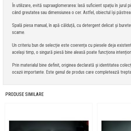
În utilizare, evită supraaglomerarea: lasă suficient spațiu în juru
când greutatea sau dimensiunea o cer. Astfel, obiectul își păstreaz
Spală piesa manual, în apă călduță, cu detergent delicat și burete
scame.
Un criteriu bun de selecție este coerența cu piesele deja existen
același timp, o singură piesă bine aleasă poate funcționa intențio
Prin materialul bine definit, originea declarată și identitatea co
ocazii importante. Este genul de produs care completează treptat o
PRODUSE SIMILARE