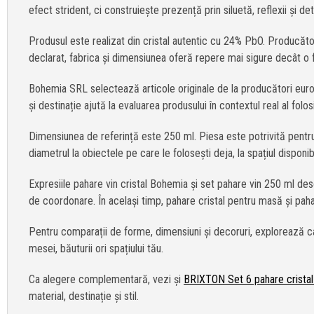
efect strident, ci construiește prezență prin siluetă, reflexii și d
Produsul este realizat din cristal autentic cu 24% PbO. Producăto
declarat, fabrica și dimensiunea oferă repere mai sigure decât o
Bohemia SRL selectează articole originale de la producători europ
și destinație ajută la evaluarea produsului în contextul real al fol
Dimensiunea de referință este 250 ml. Piesa este potrivită pentru 
diametrul la obiectele pe care le folosești deja, la spațiul disponibi
Expresiile pahare vin cristal Bohemia și set pahare vin 250 ml desc
de coordonare. În același timp, pahare cristal pentru masă și pahar
Pentru comparații de forme, dimensiuni și decoruri, explorează 
mesei, băuturii ori spațiului tău.
Ca alegere complementară, vezi și
BRIXTON Set 6 pahare cristal
material, destinație și stil.