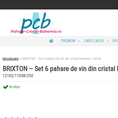
PREMIUM
CARD CADOU
PRO
Introducere
»
»
BRIXTON – Set 6 pahare de vin din cristal Bohemia, 250 ml
BRIXTON – Set 6 pahare de vin din cristal
12102/11038/250
In stoc