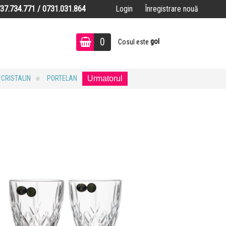
737.734.771 / 0731.031.864
Login
Înregistrare nouă
0
gol
Cosul este
CRISTALIN
PORTELAN
Urmatorul