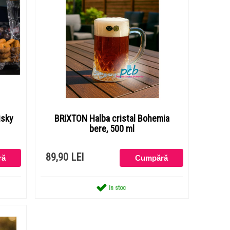
isky
BRIXTON Halba cristal Bohemia
bere, 500 ml
89,90 LEI
In stoc