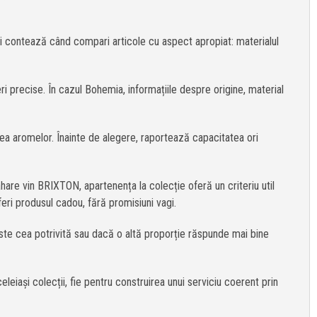
ii contează când compari articole cu aspect apropiat: materialul
 precise. În cazul Bohemia, informațiile despre origine, material
rea aromelor. Înainte de alegere, raportează capacitatea ori
ahare vin BRIXTON, apartenența la colecție oferă un criteriu util
feri produsul cadou, fără promisiuni vagi.
ste cea potrivită sau dacă o altă proporție răspunde mai bine
leiași colecții, fie pentru construirea unui serviciu coerent prin