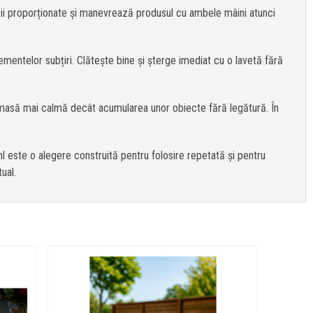
porții proporționate și manevrează produsul cu ambele mâini atunci
ementelor subțiri. Clătește bine și șterge imediat cu o lavetă fără
 o masă mai calmă decât acumularea unor obiecte fără legătură. În
l este o alegere construită pentru folosire repetată și pentru
ual.